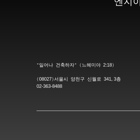
엔지아
2:18
"일어나 건축하자" (느헤미야
)
08027
341, 3
(
)서울시 양천구 신월로
층
02-363-8488