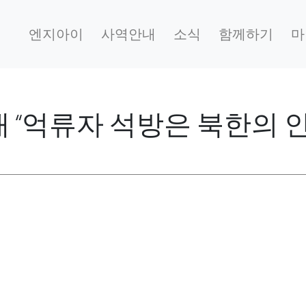
엔지아이
사역안내
소식
함께하기
마
스 배 “억류자 석방은 북한의 