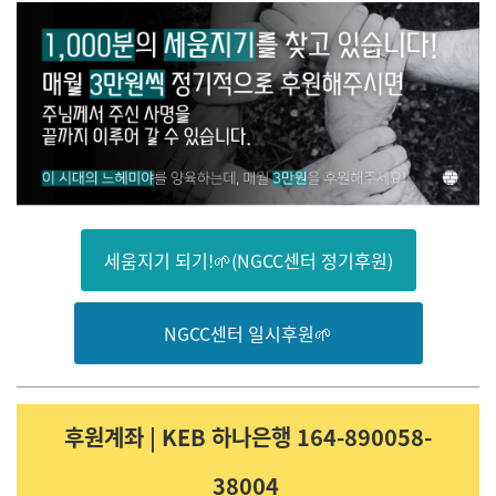
세움지기 되기!🌱(NGCC센터 정기후원)
NGCC센터 일시후원🌱
후원계좌 | KEB 하나은행 164-890058-
38004