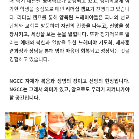
매 학기 레벨별
영어학교
가 운영되고 있고, 영어학교에 참
가한 학생을 중심으로 매년
리더십 캠프
가 진행되고 있습니
다. 리더십 캠프를 통해
양육된 느헤미야들
은 국내외 선교
단체와 교회를 방문하여
자신의 간증을 나누고, 신앙을 성
장시키고, 세상을 보는 눈을 넓힙니다.
또한 정기적으로 열
리는
예배
와 북한과 열방을 위한
느헤미야 기도회
,
제자훈
련과정
과
상담
을 통해
영과 마음
이
회복
되고
성장
되는 것을
경험하고 있습니다.
NGCC 자체가 복음과 생명의 장이고 신앙의 현장입니다.
NGCC는 그래서 의미가 있고, 앞으로도 우리가 지켜나가야
할 공간입니다.